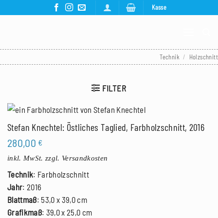
Zum
Kasse
Inhalt
springen
Technik
/
Holzschnitt
FILTER
Stefan Knechtel: Östliches Taglied, Farbholzschnitt, 2016
280,00
€
inkl. MwSt.
zzgl. Versandkosten
Technik
: Farbholzschnitt
Jahr
: 2016
Blattmaß
: 53,0 x 39,0 cm
Grafikmaß
: 39,0 x 25,0 cm