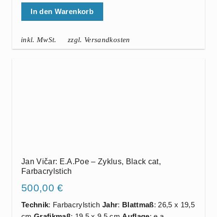
In den Warenkorb
inkl. MwSt.
zzgl. Versandkosten
Jan Vičar: E.A.Poe – Zyklus, Black cat,
Farbacrylstich
500,00
€
Technik
: Farbacrylstich
Jahr
:
Blattmaß
: 26,5 x 19,5
cm
Grafikmaß
: 19,5 x 9,5 cm
Auflage
: e.a.