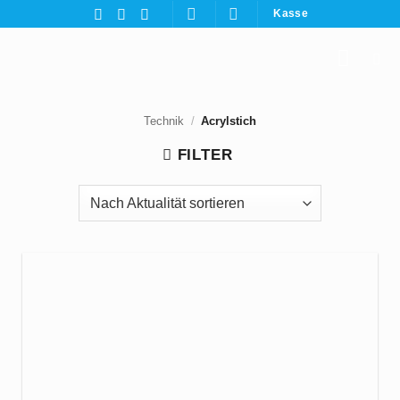
Zum
Kasse
Inhalt
springen
Technik
/
Acrylstich
FILTER