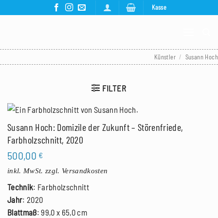
Zum
Kasse
Inhalt
springen
Künstler
/
Susann Hoch
FILTER
Susann Hoch: Domizile der Zukunft – Störenfriede,
Farbholzschnitt, 2020
500,00
€
inkl. MwSt.
zzgl. Versandkosten
Technik
: Farbholzschnitt
Jahr
: 2020
Blattmaß
: 99,0 x 65,0 cm