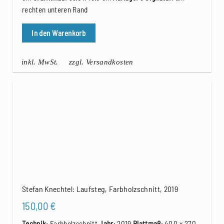
rechten unteren Rand
In den Warenkorb
inkl. MwSt.
zzgl. Versandkosten
Stefan Knechtel: Laufsteg, Farbholzschnitt, 2019
150,00
€
Technik
: Farbholzschnitt
Jahr
: 2019
Blattmaß
: 40,0 x 27,0