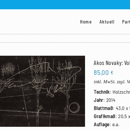
Home
Aktuell
Par
Akos Novaky: Vol
85,00
€
inkl. MwSt.
zzgl. 
Technik
: Holzschn
Jahr
: 2014
Blattmaß
: 43,0 x
Grafikmaß
: 20,5 
Auflage
: e.a.