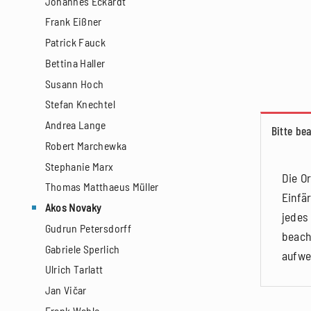
Johannes Eckardt
Frank Eißner
Patrick Fauck
Bettina Haller
Susann Hoch
Stefan Knechtel
Andrea Lange
Bitte be
Robert Marchewka
Stephanie Marx
Die O
Thomas Matthaeus Müller
Einfä
Akos Novaky
jedes
Gudrun Petersdorff
beach
Gabriele Sperlich
aufwe
Ulrich Tarlatt
Jan Vičar
Frank Wahle