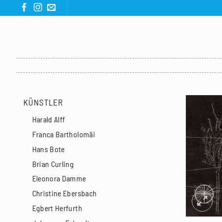
Zum
Inhalt
springen
KÜNSTLER
Harald Alff
Franca Bartholomäi
Hans Bote
Brian Curling
Eleonora Damme
Christine Ebersbach
Egbert Herfurth