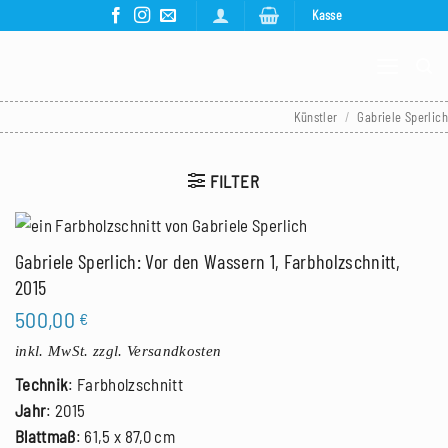
Zum
Kasse
Inhalt
springen
Künstler
/
Gabriele Sperlich
FILTER
Gabriele Sperlich: Vor den Wassern 1, Farbholzschnitt,
2015
500,00
€
inkl. MwSt.
zzgl. Versandkosten
Technik
: Farbholzschnitt
Jahr
: 2015
Blattmaß
: 61,5 x 87,0 cm