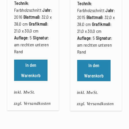
Technik
:
Technik
:
Farbholzschnitt
Jahr
:
Farbholzschnitt
Jahr
:
2016
Blattmaß
: 32,0 x
2015
Blattmaß
: 32,0 x
38,0 cm
Grafikmaß
:
38,0 cm
Grafikmaß
:
21,0 x 30,0 cm
21,0 x 30,0 cm
Auflage
: 5
Signatur
:
Auflage
: 5
Signatur
:
am rechten unteren
am rechten unteren
Rand
Rand
In den
In den
Warenkorb
Warenkorb
inkl. MwSt.
inkl. MwSt.
zzgl. Versandkosten
zzgl. Versandkosten