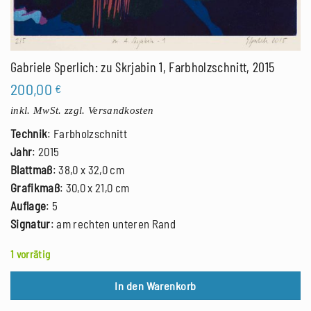
Gabriele Sperlich: zu Skrjabin 1, Farbholzschnitt, 2015
200,00
€
inkl. MwSt.
zzgl. Versandkosten
Technik
: Farbholzschnitt
Jahr
: 2015
Blattmaß
: 38,0 x 32,0 cm
Grafikmaß
: 30,0 x 21,0 cm
Auflage
: 5
Signatur
: am rechten unteren Rand
1 vorrätig
In den Warenkorb