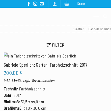
Zum
Kasse
Inhalt
springen
Künstler
/
Gabriele Sperlich
FILTER
Gabriele Sperlich: Garten, Farbholzschnitt, 2017
200,00
€
inkl. MwSt.
zzgl. Versandkosten
Technik
: Farbholzschnitt
Jahr
: 2017
Blattmaß
: 31,5 x 44,0 cm
Grafikmaß
: 31,0 x 30,0 cm