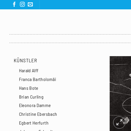
Zum
Inhalt
springen
KÜNSTLER
Harald Alff
Franca Bartholomäi
Hans Bote
Brian Curling
Eleonora Damme
Christine Ebersbach
Egbert Herfurth