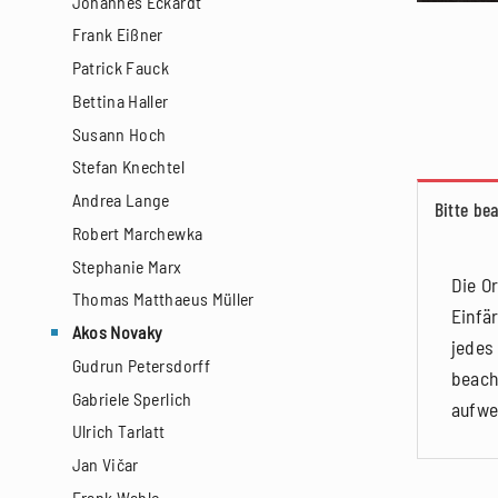
Johannes Eckardt
Frank Eißner
Patrick Fauck
Bettina Haller
Susann Hoch
Stefan Knechtel
Andrea Lange
Bitte be
Robert Marchewka
Stephanie Marx
Die O
Thomas Matthaeus Müller
Einfä
Akos Novaky
jedes
Gudrun Petersdorff
beach
Gabriele Sperlich
aufwe
Ulrich Tarlatt
Jan Vičar
Frank Wahle