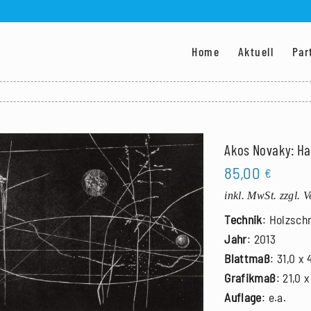
Home
Aktuell
Par
Akos Novaky: Hal
85,00
€
inkl. MwSt.
zzgl. 
Technik
: Holzschn
Jahr
: 2013
Blattmaß
: 31,0 x
Grafikmaß
: 21,0 
Auflage
: e.a.