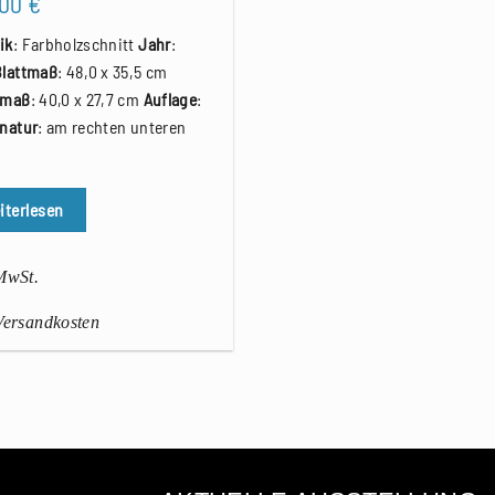
,00
€
ik
: Farbholzschnitt
Jahr
:
Blattmaß
: 48,0 x 35,5 cm
kmaß
: 40,0 x 27,7 cm
Auflage
:
natur
: am rechten unteren
iterlesen
 MwSt.
 Versandkosten