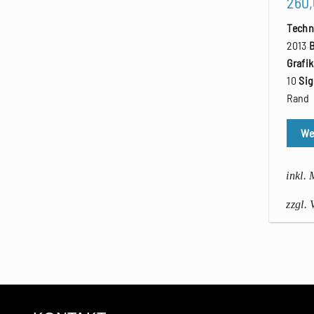
260
Techn
2013
Grafi
10
Sig
Rand
We
inkl.
zzgl.