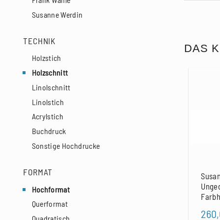
Susanne Werdin
TECHNIK
DAS K
Holzstich
Holzschnitt
Linolschnitt
Linolstich
Acrylstich
Buchdruck
Sonstige Hochdrucke
FORMAT
Susan
Unged
Hochformat
Farbh
Querformat
260
Quadratisch