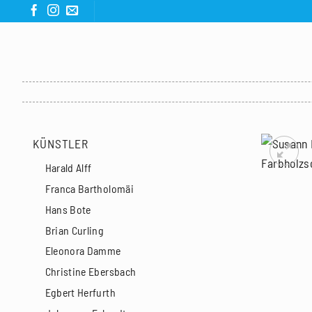
Zum
Inhalt
springen
KÜNSTLER
Harald Alff
Franca Bartholomäi
Hans Bote
Brian Curling
Eleonora Damme
Christine Ebersbach
Egbert Herfurth