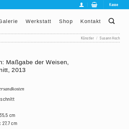
Kasse
Galerie
Werkstatt
Shop
Kontakt
Künstler
/
Susann Hoch
h: Maßgabe der Weisen,
itt, 2013
Versandkosten
zschnitt
 35,5 cm
x 27,7 cm