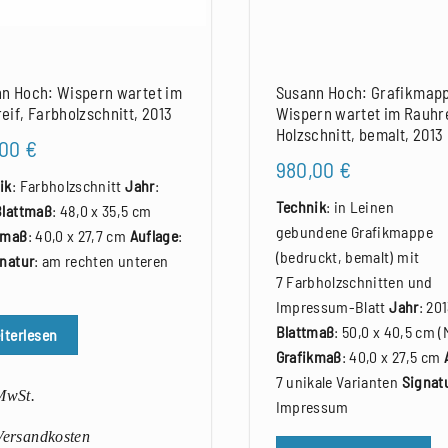
n Hoch: Wispern wartet im
Susann Hoch: Grafikmap
eif, Farbholzschnitt, 2013
Wispern wartet im Rauhre
Holzschnitt, bemalt, 2013
,00
€
980,00
€
ik
: Farbholzschnitt
Jahr
:
Technik
: in Leinen
Blattmaß
: 48,0 x 35,5 cm
gebundene Grafikmappe
kmaß
: 40,0 x 27,7 cm
Auflage
:
(bedruckt, bemalt) mit
natur
: am rechten unteren
7 Farbholzschnitten und
Impressum-Blatt
Jahr
: 20
Blattmaß
: 50,0 x 40,5 cm 
iterlesen
Grafikmaß
: 40,0 x 27,5 cm
7 unikale Varianten
Signat
 MwSt.
Impressum
 Versandkosten