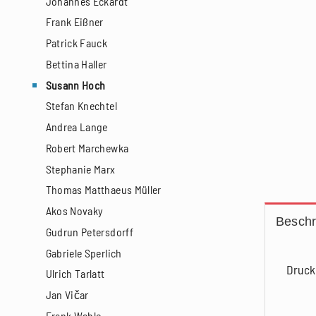
Johannes Eckardt
Frank Eißner
Patrick Fauck
Bettina Haller
Susann Hoch
Stefan Knechtel
Andrea Lange
Robert Marchewka
Stephanie Marx
Thomas Matthaeus Müller
Akos Novaky
Beschr
Gudrun Petersdorff
Gabriele Sperlich
Druck
Ulrich Tarlatt
Jan Vičar
Frank Wahle