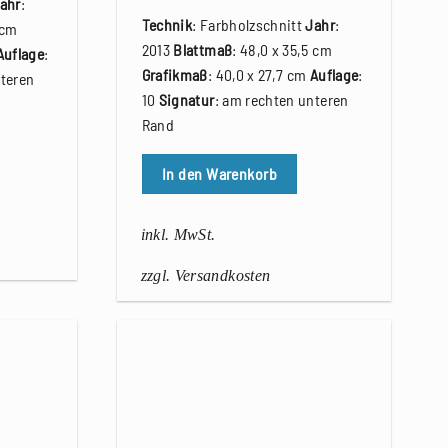
ahr
:
Technik
: Farbholzschnitt
Jahr
:
 cm
2013
Blattmaß
: 48,0 x 35,5 cm
Auflage
:
Grafikmaß
: 40,0 x 27,7 cm
Auflage
:
nteren
10
Signatur
: am rechten unteren
Rand
In den Warenkorb
inkl. MwSt.
zzgl. Versandkosten