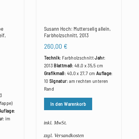
pe
Susann Hoch: Mutterselig allein,
if,
Farbholzschnitt, 2013
260,00
€
Technik
: Farbholzschnitt
Jahr
:
2013
Blattmaß
: 48,0 x 35,5 cm
Grafikmaß
: 40,0 x 27,7 cm
Auflage
:
10
Signatur
: am rechten unteren
Rand
13
(Mappe)
In den Warenkorb
Auflage
:
ur
: im
inkl. MwSt.
zzgl. Versandkosten