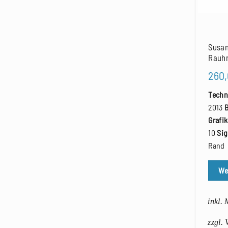
Susan
Rauhr
260
Techn
2013
Grafi
10
Sig
Rand
We
inkl.
zzgl.