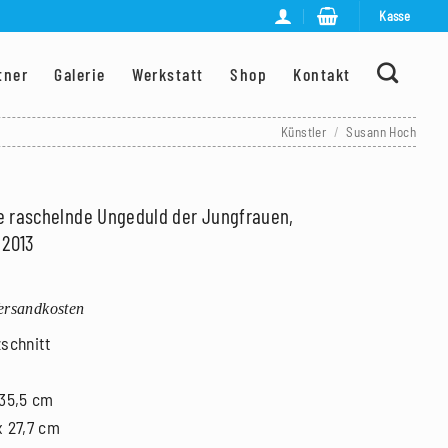
Kasse
tner
Galerie
Werkstatt
Shop
Kontakt
Künstler
/
Susann Hoch
e raschelnde Ungeduld der Jungfrauen,
 2013
Versandkosten
zschnitt
 35,5 cm
x 27,7 cm