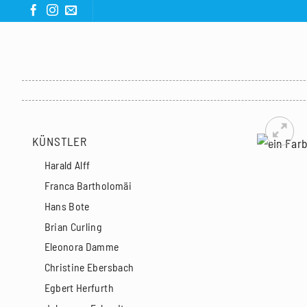
Zum
Inhalt
springen
KÜNSTLER
Harald Alff
Franca Bartholomäi
Hans Bote
Brian Curling
Eleonora Damme
Christine Ebersbach
Egbert Herfurth