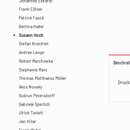
Johannes Eckardt
Frank Eißner
Patrick Fauck
Bettina Haller
Susann Hoch
Stefan Knechtel
Andrea Lange
Robert Marchewka
Beschre
Stephanie Marx
Thomas Matthaeus Müller
Druck
Akos Novaky
Gudrun Petersdorff
Gabriele Sperlich
Ulrich Tarlatt
Jan Vičar
Frank Wahle