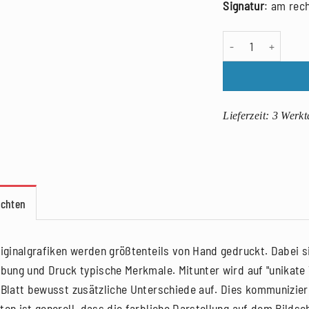
Signatur
: am rec
Johannes Eckardt: 
Lieferzeit:
3 Werkt
achten
riginalgrafiken werden größtenteils von Hand gedruckt. Dabei si
rbung und Druck typische Merkmale. Mitunter wird auf "unikate V
 Blatt bewusst zusätzliche Unterschiede auf. Dies kommunizier
ten ist generell, dass die farbliche Darstellung auf dem Bilds