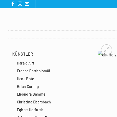
Zum
Inhalt
springen
KÜNSTLER
Harald Alff
Franca Bartholomäi
Hans Bote
Brian Curling
Eleonora Damme
Christine Ebersbach
Egbert Herfurth