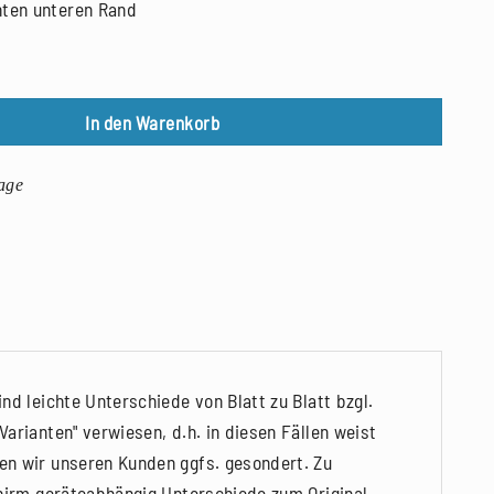
hten unteren Rand
Paul Celan, Holzschnitt, 2016 Menge
In den Warenkorb
age
nd leichte Unterschiede von Blatt zu Blatt bzgl.
arianten" verwiesen, d.h. in diesen Fällen weist
en wir unseren Kunden ggfs. gesondert. Zu
chirm geräteabhängig Unterschiede zum Original