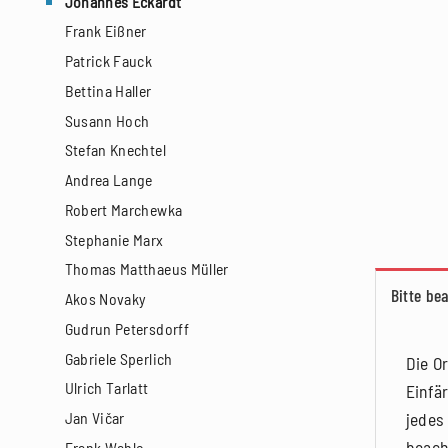
Johannes Eckardt
Frank Eißner
Patrick Fauck
Bettina Haller
Susann Hoch
Stefan Knechtel
Andrea Lange
Robert Marchewka
Stephanie Marx
Thomas Matthaeus Müller
Bitte be
Akos Novaky
Gudrun Petersdorff
Gabriele Sperlich
Die O
Ulrich Tarlatt
Einfä
jedes
Jan Vičar
beach
Frank Wahle