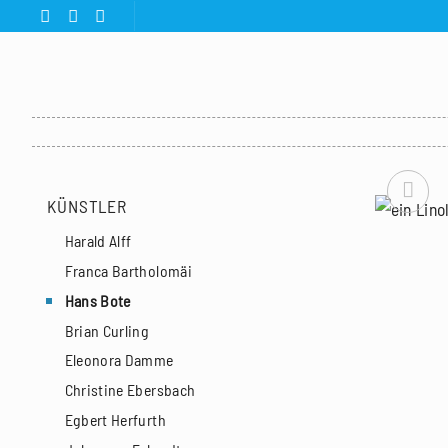
Zum
Inhalt
springen
KÜNSTLER
Harald Alff
Franca Bartholomäi
Hans Bote
Brian Curling
Eleonora Damme
Christine Ebersbach
Egbert Herfurth