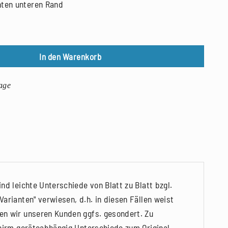
hten unteren Rand
und 6, Linolschnitt, 2021 Menge
In den Warenkorb
age
nd leichte Unterschiede von Blatt zu Blatt bzgl.
arianten" verwiesen, d.h. in diesen Fällen weist
en wir unseren Kunden ggfs. gesondert. Zu
chirm geräteabhängig Unterschiede zum Original