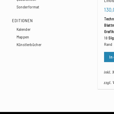
Linol
Sonderformat
130
Techn
EDITIONEN
Blatt
Kalender
Grafi
Mappen
18
Sig
Rand
Künstlerbücher
In
inkl.
zzgl.