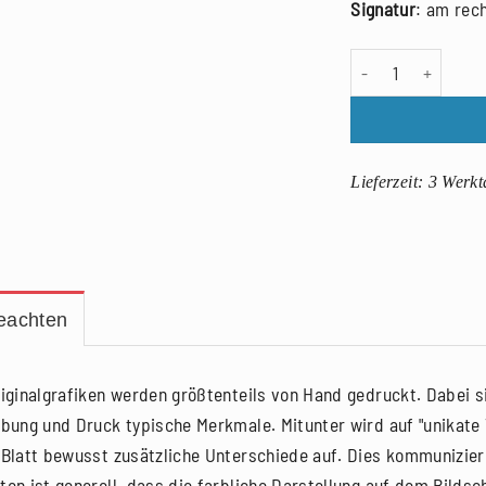
Signatur
: am rec
Hans Bote: Diensth
Lieferzeit:
3 Werkt
beachten
riginalgrafiken werden größtenteils von Hand gedruckt. Dabei si
rbung und Druck typische Merkmale. Mitunter wird auf "unikate V
 Blatt bewusst zusätzliche Unterschiede auf. Dies kommunizier
ten ist generell, dass die farbliche Darstellung auf dem Bilds