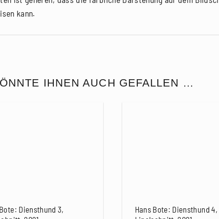
isen kann.
ÖNNTE IHNEN AUCH GEFALLEN …
Bote: Diensthund 3,
Hans Bote: Diensthund 4,