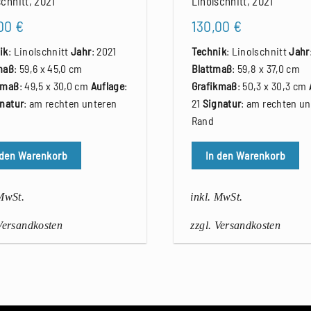
schnitt, 2021
Linolschnitt, 2021
,00
€
130,00
€
ik
: Linolschnitt
Jahr
: 2021
Technik
: Linolschnitt
Jahr
maß
: 59,6 x 45,0 cm
Blattmaß
: 59,8 x 37,0 cm
kmaß
: 49,5 x 30,0 cm
Auflage
:
Grafikmaß
: 50,3 x 30,3 cm
natur
: am rechten unteren
21
Signatur
: am rechten un
Rand
 den Warenkorb
In den Warenkorb
 MwSt.
inkl. MwSt.
 Versandkosten
zzgl. Versandkosten