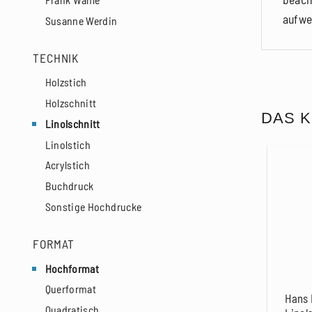
aufwe
Susanne Werdin
TECHNIK
Holzstich
Holzschnitt
DAS K
Linolschnitt
Linolstich
Acrylstich
Buchdruck
Sonstige Hochdrucke
FORMAT
Hochformat
Querformat
Hans 
Quadratisch