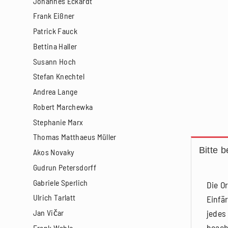
Johannes Eckardt
Frank Eißner
Patrick Fauck
Bettina Haller
Susann Hoch
Stefan Knechtel
Andrea Lange
Robert Marchewka
Stephanie Marx
Thomas Matthaeus Müller
Bitte 
Akos Novaky
Gudrun Petersdorff
Gabriele Sperlich
Die O
Ulrich Tarlatt
Einfä
jedes
Jan Vičar
beach
Frank Wahle