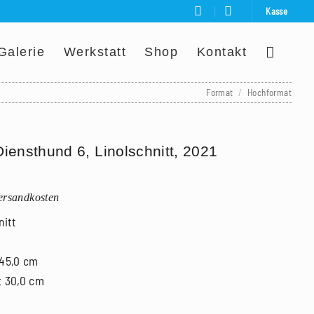
Kasse
Galerie
Werkstatt
Shop
Kontakt
Format
/
Hochformat
iensthund 6, Linolschnitt, 2021
Versandkosten
nitt
 45,0 cm
x 30,0 cm