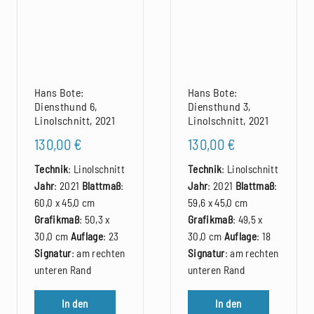
Hans Bote:
Hans Bote:
Diensthund 6,
Diensthund 3,
Linolschnitt, 2021
Linolschnitt, 2021
130,00
€
130,00
€
Technik
: Linolschnitt
Technik
: Linolschnitt
Jahr
: 2021
Blattmaß
:
Jahr
: 2021
Blattmaß
:
60,0 x 45,0 cm
59,6 x 45,0 cm
Grafikmaß
: 50,3 x
Grafikmaß
: 49,5 x
30,0 cm
Auflage
: 23
30,0 cm
Auflage
: 18
Signatur
: am rechten
Signatur
: am rechten
unteren Rand
unteren Rand
In den
In den