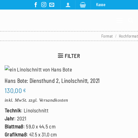
Zum
Kasse
Inhalt
springen
Format
/
Hochformat
FILTER
Hans Bote: Diensthund 2, Linolschnitt, 2021
130,00
€
inkl. MwSt.
zzgl. Versandkosten
Technik
: Linolschnitt
Jahr
: 2021
Blattmaß
: 59,0 x 44,5 cm
Grafikmaß
: 47,5 x 31,0 cm