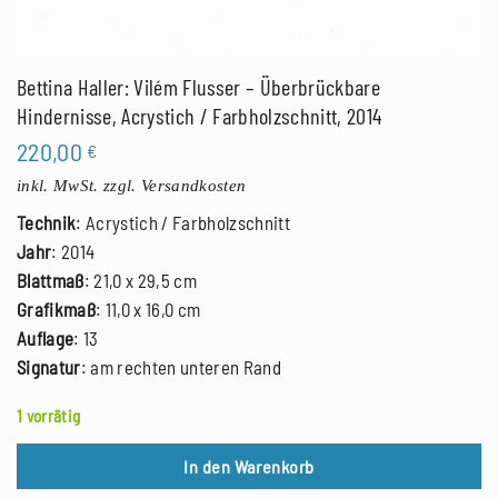
Bettina Haller: Vilém Flusser – Überbrückbare
Hindernisse, Acrystich / Farbholzschnitt, 2014
220,00
€
inkl. MwSt.
zzgl. Versandkosten
Technik
: Acrystich / Farbholzschnitt
Jahr
: 2014
Blattmaß
: 21,0 x 29,5 cm
Grafikmaß
: 11,0 x 16,0 cm
Auflage
: 13
Signatur
: am rechten unteren Rand
1 vorrätig
In den Warenkorb