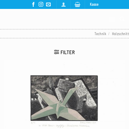
Zum
Kasse
Inhalt
springen
Technik
/
Holzschnitt
FILTER