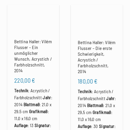
Bettina Haller: Vilém
Bettina Haller: Vilém
Flusser – Ein
Flusser – Die erste
unmöglicher
Schwierigkeit,
Wunsch, Acrystich /
Acrystich /
Farbholzschnitt,
Farbholzschnitt,
2014
2014
220,00
€
180,00
€
Technik
: Acrystich /
Technik
: Acrystich /
Farbholzschnitt
Jahr
:
Farbholzschnitt
Jahr
:
2014
Blattmaß
: 21,0 x
2014
Blattmaß
: 21,0 x
29,5 cm
Grafikmaß
:
29,5 cm
Grafikmaß
:
11,0 x 16,0 cm
11,0 x 16,0 cm
Auflage
: 13
Signatur
:
Auflage
: 30
Signatur
: