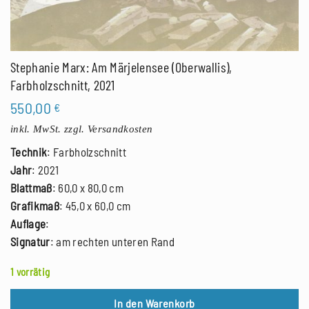
Stephanie Marx: Am Märjelensee (Oberwallis),
Farbholzschnitt, 2021
550,00
€
inkl. MwSt.
zzgl. Versandkosten
Technik
: Farbholzschnitt
Jahr
: 2021
Blattmaß
: 60,0 x 80,0 cm
Grafikmaß
: 45,0 x 60,0 cm
Auflage
:
Signatur
: am rechten unteren Rand
1 vorrätig
In den Warenkorb