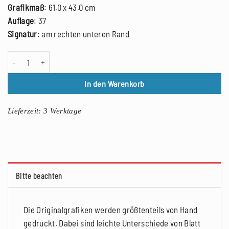
Grafikmaß
: 61,0 x 43,0 cm
Auflage
: 37
Signatur
: am rechten unteren Rand
Patrick Fauck: While my guitar gently weeps (Stadtmusikant), Farblino
In den Warenkorb
Lieferzeit:
3 Werktage
Bitte beachten
Die Originalgrafiken werden größtenteils von Hand
gedruckt. Dabei sind leichte Unterschiede von Blatt