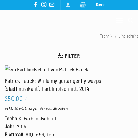
Zum
Kasse
Inhalt
springen
Technik
/
Linolschnitt
FILTER
Patrick Fauck: While my guitar gently weeps
(Stadtmusikant), Farblinolschnitt, 2014
250,00
€
inkl. MwSt.
zzgl. Versandkosten
Technik
: Farblinolschnitt
Jahr
: 2014
Blattmaß
: 80,0 x 59,0 cm