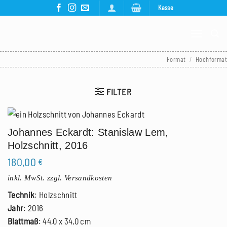
Zum
Kasse
Inhalt
springen
Format
/
Hochformat
FILTER
Johannes Eckardt: Stanislaw Lem,
Holzschnitt, 2016
180,00
€
inkl. MwSt.
zzgl. Versandkosten
Technik
: Holzschnitt
Jahr
: 2016
Blattmaß
: 44,0 x 34,0 cm