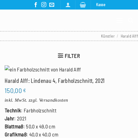
Zum
Kasse
Inhalt
springen
Künstler
/
Harald Alff
FILTER
Harald Alff: Lindenau 4, Farbholzschnitt, 2021
150,00
€
inkl. MwSt.
zzgl. Versandkosten
Technik
: Farbholzschnitt
Jahr
: 2021
Blattmaß
: 50,0 x 49,0 cm
Grafikmaß
: 40,0 x 40,0 cm