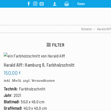
Zum
Kasse
Inhalt
springen
Künstler
/
Harald Alff
FILTER
Harald Alff: Hamburg 8, Farbholzschnitt
150,00
€
inkl. MwSt.
zzgl. Versandkosten
Technik
: Farbholzschnitt
Jahr
: 2021
Blattmaß
: 50,0 x 49,0 cm
Grafikmaß
: 40,0 x 40,0 cm