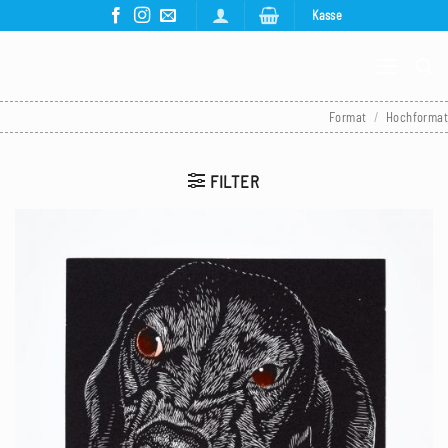
Zum
Kasse
Inhalt
springen
Format
/
Hochformat
FILTER