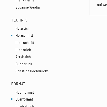
aufwe
Susanne Werdin
TECHNIK
Holzstich
Holzschnitt
Linolschnitt
Linolstich
Acrylstich
Buchdruck
Sonstige Hochdrucke
FORMAT
Hochformat
Querformat
Quadratisch