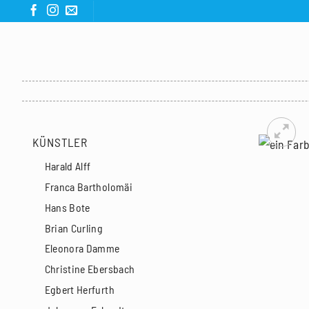
Zum
Inhalt
springen
KÜNSTLER
Harald Alff
Franca Bartholomäi
Hans Bote
Brian Curling
Eleonora Damme
Christine Ebersbach
Egbert Herfurth