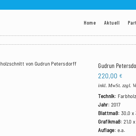
Home
Aktuell
Par
Gudrun Petersdor
220,00
€
inkl. MwSt.
zzgl. 
Technik
: Farbhol
Jahr
: 2017
Blattmaß
: 30,0 x
Grafikmaß
: 21,0 
Auflage
: e.a.