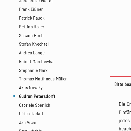
Johannes Eckardt
Frank Eißner
Patrick Fauck
Bettina Haller
Susann Hoch
Stefan Knechtel
Andrea Lange
Robert Marchewka
Stephanie Marx
Thomas Matthaeus Müller
Bitte be
Akos Novaky
Gudrun Petersdorff
Die O
Gabriele Sperlich
Einfä
Ulrich Tarlatt
jedes
Jan Vičar
beach
Frank Wahle