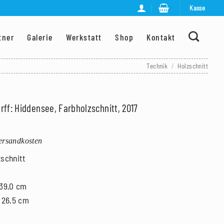
Kasse
tner
Galerie
Werkstatt
Shop
Kontakt
Technik
/
Holzschnitt
ff: Hiddensee, Farbholzschnitt, 2017
Versandkosten
zschnitt
 39,0 cm
x 26,5 cm