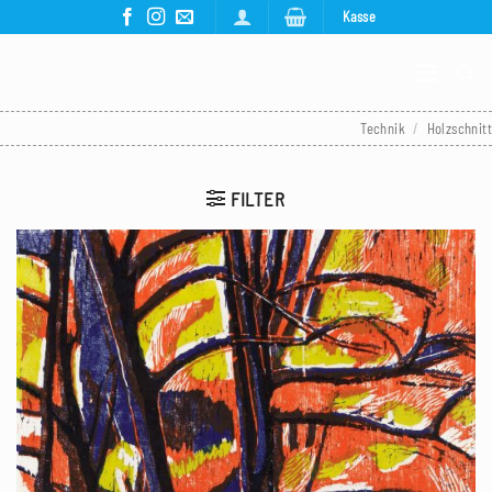
Zum
Kasse
Inhalt
springen
Technik
/
Holzschnitt
FILTER