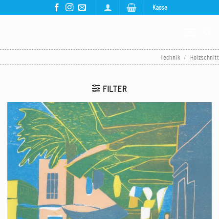
Zum
Kasse
Inhalt
springen
Technik
/
Holzschnitt
FILTER