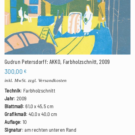
Gudrun Petersdorff: AKKO, Farbholzschnitt, 2009
300,00
€
inkl. MwSt.
zzgl. Versandkosten
Technik
: Farbholzschnitt
Jahr
: 2009
Blattmaß
: 61,0 x 45,5 cm
Grafikmaß
: 40,0 x 40,0 cm
Auflage
: 10
Signatur
: am rechten unteren Rand