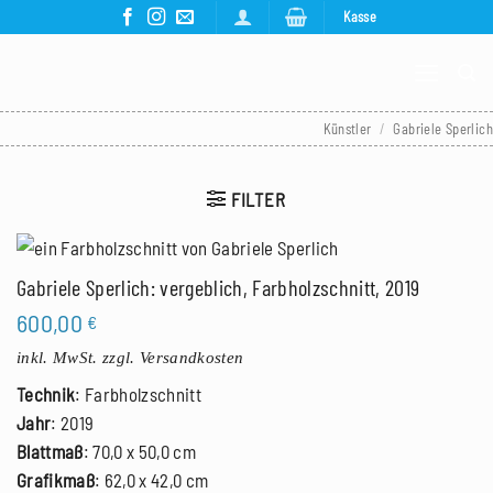
Zum
Kasse
Inhalt
springen
Künstler
/
Gabriele Sperlich
FILTER
Gabriele Sperlich: vergeblich, Farbholzschnitt, 2019
600,00
€
inkl. MwSt.
zzgl. Versandkosten
Technik
: Farbholzschnitt
Jahr
: 2019
Blattmaß
: 70,0 x 50,0 cm
Grafikmaß
: 62,0 x 42,0 cm