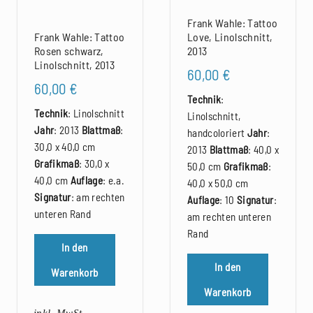
Frank Wahle: Tattoo
Love, Linolschnitt,
Frank Wahle: Tattoo
2013
Rosen schwarz,
Linolschnitt, 2013
60,00
€
60,00
€
Technik
:
Technik
: Linolschnitt
Linolschnitt,
Jahr
: 2013
Blattmaß
:
handcoloriert
Jahr
:
30,0 x 40,0 cm
2013
Blattmaß
: 40,0 x
Grafikmaß
: 30,0 x
50,0 cm
Grafikmaß
:
40,0 cm
Auflage
: e.a.
40,0 x 50,0 cm
Signatur
: am rechten
Auflage
: 10
Signatur
:
unteren Rand
am rechten unteren
Rand
In den
In den
Warenkorb
Warenkorb
inkl. MwSt.