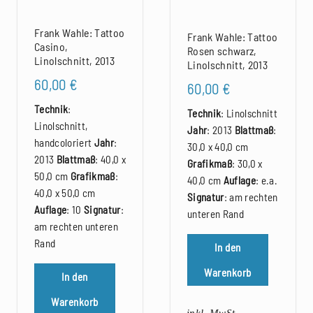
Frank Wahle: Tattoo
Frank Wahle: Tattoo
Casino,
Rosen schwarz,
Linolschnitt, 2013
Linolschnitt, 2013
60,00
€
60,00
€
Technik
:
Technik
: Linolschnitt
Linolschnitt,
Jahr
: 2013
Blattmaß
:
handcoloriert
Jahr
:
30,0 x 40,0 cm
2013
Blattmaß
: 40,0 x
Grafikmaß
: 30,0 x
50,0 cm
Grafikmaß
:
40,0 cm
Auflage
: e.a.
40,0 x 50,0 cm
Signatur
: am rechten
Auflage
: 10
Signatur
:
unteren Rand
am rechten unteren
Rand
In den
Warenkorb
In den
Warenkorb
inkl. MwSt.