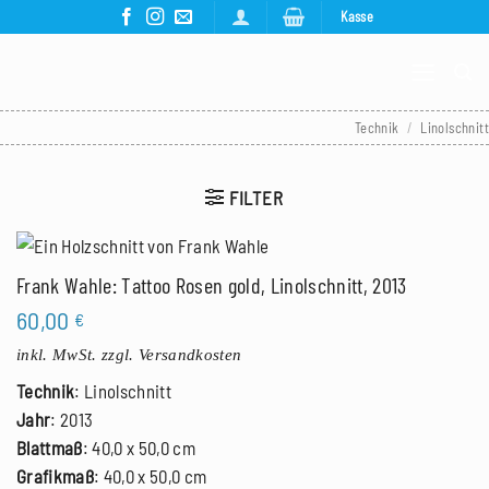
Zum
Kasse
Inhalt
springen
Technik
/
Linolschnitt
FILTER
Frank Wahle: Tattoo Rosen gold, Linolschnitt, 2013
60,00
€
inkl. MwSt.
zzgl. Versandkosten
Technik
: Linolschnitt
Jahr
: 2013
Blattmaß
: 40,0 x 50,0 cm
Grafikmaß
: 40,0 x 50,0 cm