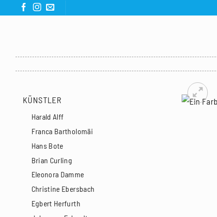
Zum
Inhalt
springen
KÜNSTLER
Harald Alff
Franca Bartholomäi
Hans Bote
Brian Curling
Eleonora Damme
Christine Ebersbach
Egbert Herfurth