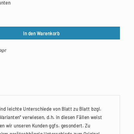
unten
undbrücke, Farbholzschnitt, 2023 Menge
In den Warenkorb
age
nd leichte Unterschiede von Blatt zu Blatt bzgl.
arianten" verwiesen, d.h. in diesen Fällen weist
en wir unseren Kunden ggfs. gesondert. Zu
chirm geräteabhängig Unterschiede zum Original