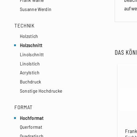
aufwe
Susanne Werdin
TECHNIK
Holzstich
Holzschnitt
DAS KÖN
Linolschnitt
Linolstich
Acrylstich
Buchdruck
Sonstige Hochdrucke
FORMAT
Hochformat
Querformat
Frank
Quadratisch