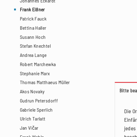
Johannes Eckardt
Frank Eißner
Patrick Fauck
Bettina Haller
Susann Hoch
Stefan Knechtel
Andrea Lange
Robert Marchewka
Stephanie Marx
Thomas Matthaeus Müller
Bitte be
Akos Novaky
Gudrun Petersdorff
Gabriele Sperlich
Die O
Ulrich Tarlatt
Einfä
jedes
Jan Vičar
beach
Frank Wahle