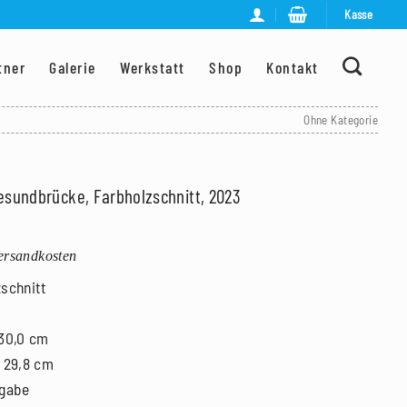
Kasse
tner
Galerie
Werkstatt
Shop
Kontakt
Ohne Kategorie
resundbrücke, Farbholzschnitt, 2023
Versandkosten
zschnitt
 30,0 cm
x 29,8 cm
ngabe