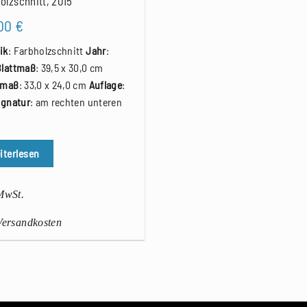
olzschnitt, 2015
,00
€
ik
: Farbholzschnitt
Jahr
:
Blattmaß
: 39,5 x 30,0 cm
kmaß
: 33,0 x 24,0 cm
Auflage
:
ignatur
: am rechten unteren
iterlesen
 MwSt.
 Versandkosten