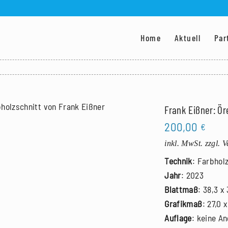
Home
Aktuell
Par
Frank Eißner: Ö
200,00
€
inkl. MwSt.
zzgl. 
Technik
: Farbhol
Jahr
: 2023
Blattmaß
: 38,3 x
Grafikmaß
: 27,0 
Auflage
: keine A