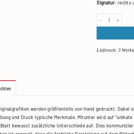
Signatur
: rechts 
Frank Eißner: Öres
Lieferzeit:
3 Werkt
achten
riginalgrafiken werden größtenteils von Hand gedruckt. Dabei si
rbung und Druck typische Merkmale. Mitunter wird auf "unikate V
 Blatt bewusst zusätzliche Unterschiede auf. Dies kommunizier
ten ist generell, dass die farbliche Darstellung auf dem Bilds