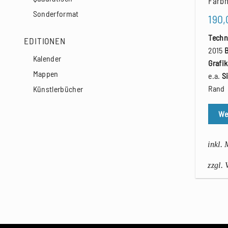
Farbh
Sonderformat
190
Techn
EDITIONEN
2015
Kalender
Grafi
Mappen
e.a.
S
Rand
Künstlerbücher
We
inkl.
zzgl.