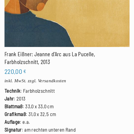
Frank Eißner: Jeanne d’Arc aus La Pucelle,
Farbholzschnitt, 2013
220,00
€
inkl. MwSt.
zzgl. Versandkosten
Technik
: Farbholzschnitt
Jahr
: 2013
Blattmaß
: 33,0 x 33,0 cm
Grafikmaß
: 31,0 x 32,5 cm
Auflage
: e.a.
Signatur
: am rechten unteren Rand