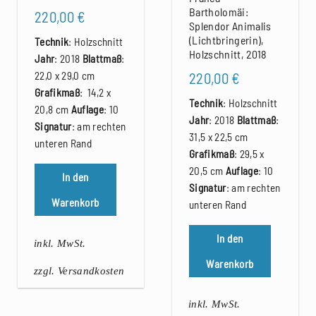
Bartholomäi:
220,00
€
Splendor Animalis
(Lichtbringerin),
Technik
: Holzschnitt
Holzschnitt, 2018
Jahr
: 2018
Blattmaß
:
220,00
€
22,0 x 29,0 cm
Grafikmaß
: 14,2 x
Technik
: Holzschnitt
20,8 cm
Auflage
: 10
Jahr
: 2018
Blattmaß
:
Signatur
: am rechten
31,5 x 22,5 cm
unteren Rand
Grafikmaß
: 29,5 x
20,5 cm
Auflage
: 10
In den
Signatur
: am rechten
Warenkorb
unteren Rand
In den
inkl. MwSt.
Warenkorb
zzgl. Versandkosten
inkl. MwSt.