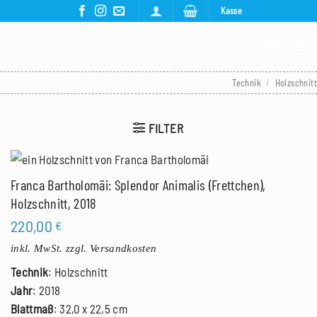
Zum
Kasse
Inhalt
springen
Technik
/
Holzschnitt
FILTER
Franca Bartholomäi: Splendor Animalis (Frettchen),
Holzschnitt, 2018
220,00
€
inkl. MwSt.
zzgl. Versandkosten
Technik
: Holzschnitt
Jahr
: 2018
Blattmaß
: 32,0 x 22,5 cm