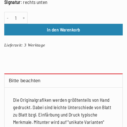
Signatur
: rechts unten
Franca Bartholomäi: LOST FACES (Puppenfrau), Holzschnitt, 2023 Men
In den Warenkorb
Lieferzeit:
3 Werktage
Bitte beachten
Die Originalgrafiken werden größtenteils von Hand
gedruckt. Dabei sind leichte Unterschiede von Blatt
zu Blatt bzgl. Einfärbung und Druck typische
Merkmale. Mitunter wird auf "unikate Varianten"