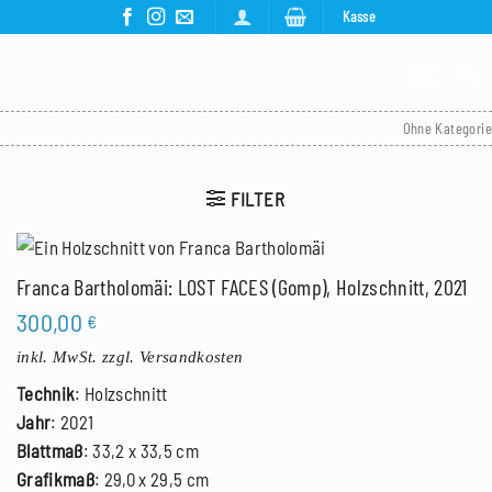
Zum
Kasse
Inhalt
springen
Ohne Kategorie
FILTER
Franca Bartholomäi: LOST FACES (Gomp), Holzschnitt, 2021
300,00
€
inkl. MwSt.
zzgl. Versandkosten
Technik
: Holzschnitt
Jahr
: 2021
Blattmaß
: 33,2 x 33,5 cm
Grafikmaß
: 29,0 x 29,5 cm