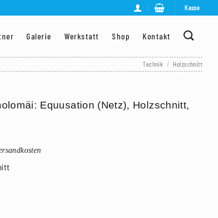
Kasse
tner
Galerie
Werkstatt
Shop
Kontakt
Technik
/
Holzschnitt
olomäi: Equusation (Netz), Holzschnitt,
Versandkosten
itt