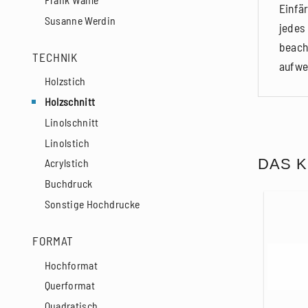
Einfä
Susanne Werdin
jedes
beach
TECHNIK
aufwe
Holzstich
Holzschnitt
Linolschnitt
Linolstich
DAS K
Acrylstich
Buchdruck
Sonstige Hochdrucke
FORMAT
Hochformat
Querformat
Quadratisch