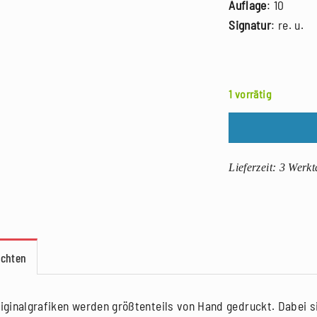
Auflage
: 10
Signatur
: re. u.
1 vorrätig
Lieferzeit:
3 Werkt
achten
riginalgrafiken werden größtenteils von Hand gedruckt. Dabei si