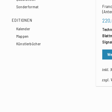
Franc
Sonderformat
(Ante
220
EDITIONEN
Kalender
Techn
Blatt
Mappen
Signa
Künstlerbücher
We
inkl.
zzgl.