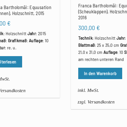
Franca Bartholomäi: Equ
a Bartholomäi: Equusation
(Scheuklappen), Holzschni
nnen), Holzschnitt, 2015
2016
,00
€
300,00
€
ik
: Holzschnitt
Jahr
: 2015
Technik
: Holzschnitt
Jahr
:
maß
:
Grafikmaß
:
Auflage
: 10
Blattmaß
: 25 x 35,0 cm
Gra
tur
: re. u.
21,0 x 31,0 cm
Auflage
: 10
S
am rechten unteren Rand
iterlesen
In den Warenkorb
 MwSt.
inkl. MwSt.
 Versandkosten
zzgl. Versandkosten