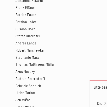
Johannes Eckardt
Frank Eißner
Patrick Fauck
Bettina Haller
Susann Hoch
Stefan Knechtel
Andrea Lange
Robert Marchewka
Stephanie Marx
Thomas Matthaeus Müller
Akos Novaky
Gudrun Petersdorff
Gabriele Sperlich
Bitte be
Ulrich Tarlatt
Jan Vičar
Die O
Frank Wahle