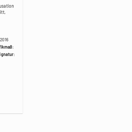
usation
tt,
 2016
fikmaß
:
ignatur
: