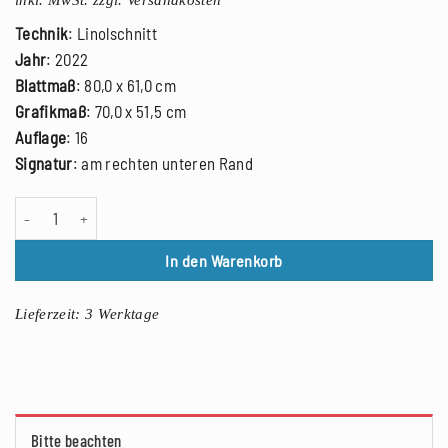
Technik
: Linolschnitt
Jahr
: 2022
Blattmaß
: 80,0 x 61,0 cm
Grafikmaß
: 70,0 x 51,5 cm
Auflage
: 16
Signatur
: am rechten unteren Rand
Eleonora Damme: Nothing ever fades, the atoms just relign, Linolschni
In den Warenkorb
Lieferzeit:
3 Werktage
Bitte beachten