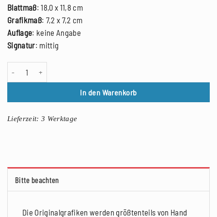
Blattmaß
: 18,0 x 11,8 cm
Grafikmaß
: 7,2 x 7,2 cm
Auflage
: keine Angabe
Signatur
: mittig
Egbert Herfurth: Zu Tilgner „Menschliches Sonett“ - 1, kolorierter Holzs
In den Warenkorb
Lieferzeit:
3 Werktage
Bitte beachten
Die Originalgrafiken werden größtenteils von Hand