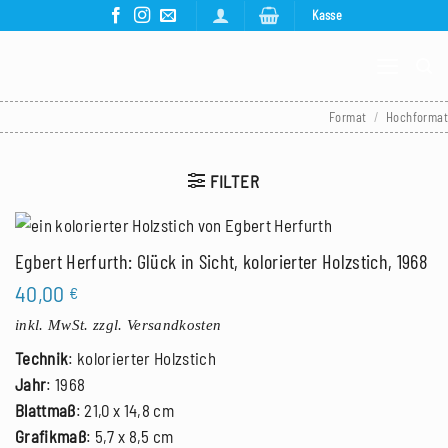
Zum
Kasse
Inhalt
springen
Format
/
Hochformat
FILTER
Egbert Herfurth: Glück in Sicht, kolorierter Holzstich, 1968
40,00
€
inkl. MwSt.
zzgl. Versandkosten
Technik
: kolorierter Holzstich
Jahr
: 1968
Blattmaß
: 21,0 x 14,8 cm
Grafikmaß
: 5,7 x 8,5 cm