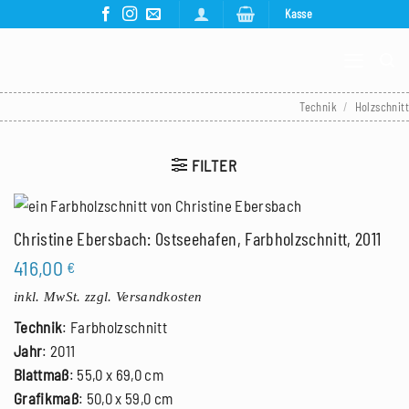
Zum
Kasse
Inhalt
springen
Technik
/
Holzschnitt
FILTER
Christine Ebersbach: Ostseehafen, Farbholzschnitt, 2011
416,00
€
inkl. MwSt.
zzgl. Versandkosten
Technik
: Farbholzschnitt
Jahr
: 2011
Blattmaß
: 55,0 x 69,0 cm
Grafikmaß
: 50,0 x 59,0 cm