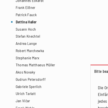
Johannes Eckardt
Frank Eißner
Patrick Fauck
Bettina Haller
Susann Hoch
Stefan Knechtel
Andrea Lange
Robert Marchewka
Stephanie Marx
Thomas Matthaeus Müller
Bitte be
Akos Novaky
Gudrun Petersdorff
Gabriele Sperlich
Die O
Ulrich Tarlatt
Einfä
jedes
Jan Vičar
beach
Frank Wahle