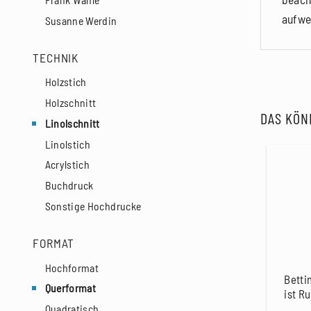
aufwe
Susanne Werdin
TECHNIK
Holzstich
Holzschnitt
DAS KÖN
Linolschnitt
Linolstich
Acrylstich
Buchdruck
Sonstige Hochdrucke
FORMAT
Hochformat
Betti
Querformat
ist Ru
Quadratisch