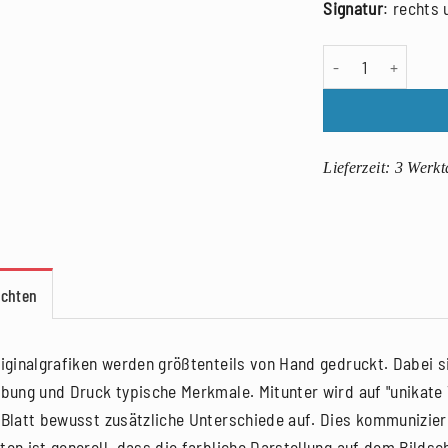
Signatur
: rechts 
Bettina Haller: Unt
Lieferzeit:
3 Werkt
achten
riginalgrafiken werden größtenteils von Hand gedruckt. Dabei si
rbung und Druck typische Merkmale. Mitunter wird auf "unikate V
 Blatt bewusst zusätzliche Unterschiede auf. Dies kommunizier
ten ist generell, dass die farbliche Darstellung auf dem Bilds