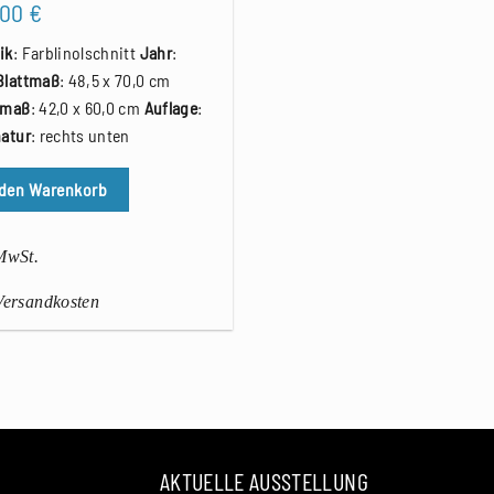
,00
€
ik
: Farblinolschnitt
Jahr
:
Blattmaß
: 48,5 x 70,0 cm
kmaß
: 42,0 x 60,0 cm
Auflage
:
atur
: rechts unten
 den Warenkorb
 MwSt.
 Versandkosten
AKTUELLE AUSSTELLUNG