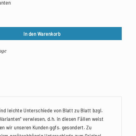
unten
er den Wipfeln ist Ruh I, Farblinolschnitt, 2023 Menge
In den Warenkorb
age
nd leichte Unterschiede von Blatt zu Blatt bzgl.
arianten" verwiesen, d.h. in diesen Fällen weist
en wir unseren Kunden ggfs. gesondert. Zu
chirm geräteabhängig Unterschiede zum Original