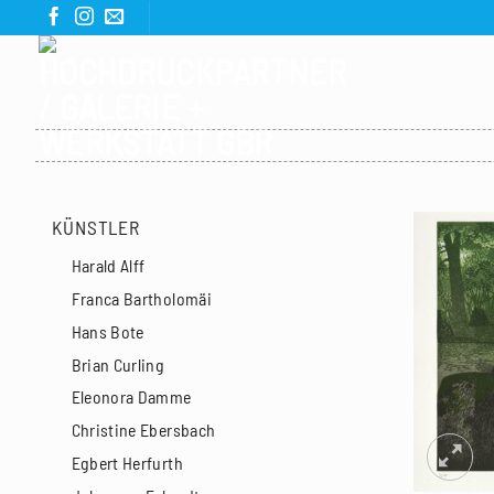
Zum
Inhalt
springen
KÜNSTLER
Harald Alff
Franca Bartholomäi
Hans Bote
Brian Curling
Eleonora Damme
Christine Ebersbach
Egbert Herfurth