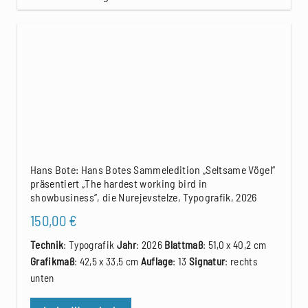
Hans Bote: Hans Botes Sammeledition „Seltsame Vögel“
präsentiert „The hardest working bird in
showbusiness“, die Nurejevstelze, Typografik, 2026
150,00
€
Technik
: Typografik
Jahr
: 2026
Blattmaß
: 51,0 x 40,2 cm
Grafikmaß
: 42,5 x 33,5 cm
Auflage
: 13
Signatur
: rechts
unten